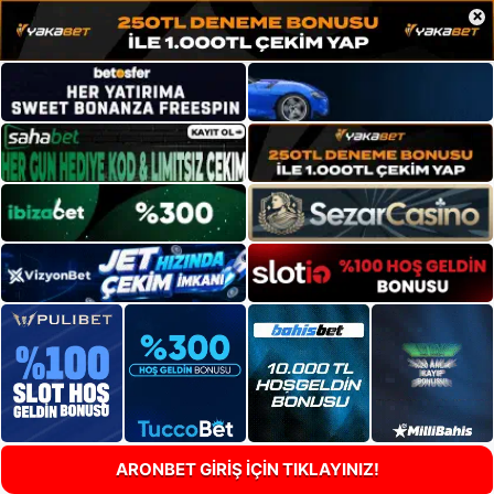
×
ARONBET GİRİŞ İÇİN TIKLAYINIZ!