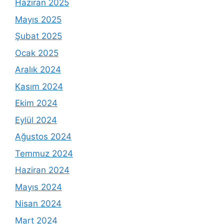
Haziran 2025
Mayıs 2025
Şubat 2025
Ocak 2025
Aralık 2024
Kasım 2024
Ekim 2024
Eylül 2024
Ağustos 2024
Temmuz 2024
Haziran 2024
Mayıs 2024
Nisan 2024
Mart 2024