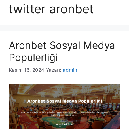
twitter aronbet
Aronbet Sosyal Medya
Popülerliği
Kasım 16, 2024
Yazarı:
admin