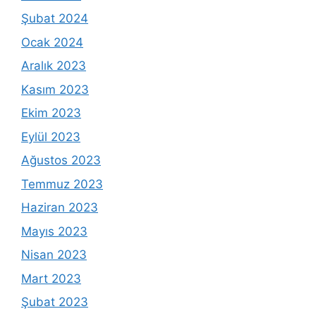
Şubat 2024
Ocak 2024
Aralık 2023
Kasım 2023
Ekim 2023
Eylül 2023
Ağustos 2023
Temmuz 2023
Haziran 2023
Mayıs 2023
Nisan 2023
Mart 2023
Şubat 2023