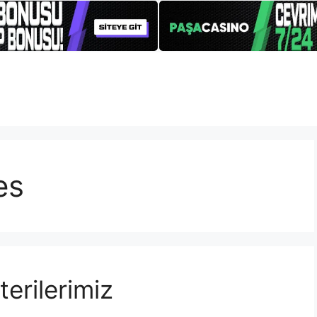
es
erilerimiz