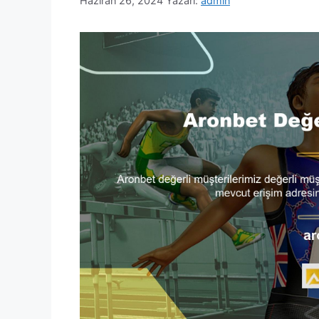
Haziran 26, 2024
Yazarı:
admin