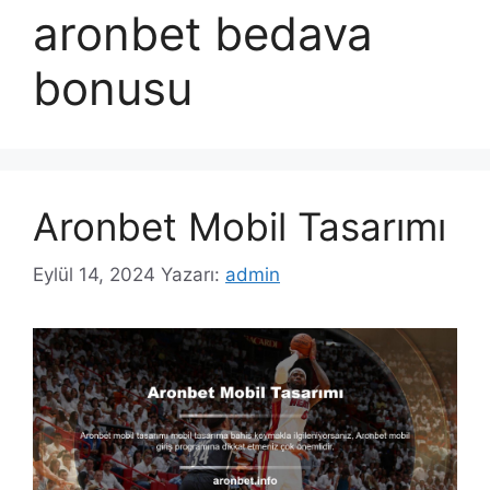
aronbet bedava
bonusu
Aronbet Mobil Tasarımı
Eylül 14, 2024
Yazarı:
admin