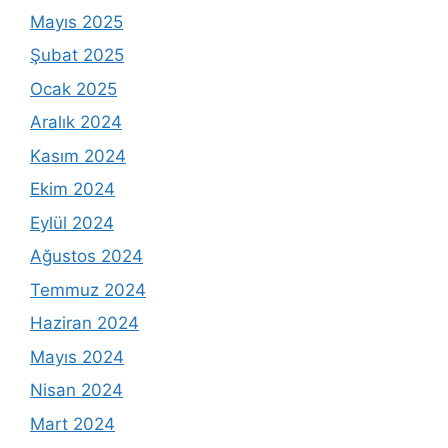
Mayıs 2025
Şubat 2025
Ocak 2025
Aralık 2024
Kasım 2024
Ekim 2024
Eylül 2024
Ağustos 2024
Temmuz 2024
Haziran 2024
Mayıs 2024
Nisan 2024
Mart 2024