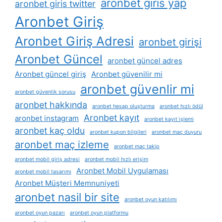
aronbet giris yap
aronbet giris twitter
Aronbet Giriş
Aronbet Giriş Adresi
aronbet girişi
Aronbet Güncel
aronbet güncel adres
Aronbet güncel giriş
Aronbet güvenilir mi
aronbet güvenlir mi
aronbet güvenlik sorusu
aronbet hakkında
aronbet hesap oluşturma
aronbet hızlı ödül
Aronbet kayıt
aronbet instagram
aronbet kayıt i̇şlemi
aronbet kaç oldu
aronbet kupon bilgileri
aronbet maç duyuru
aronbet maç izleme
aronbet maç takip
aronbet mobil giriş adresi
aronbet mobil hızlı erişim
Aronbet Mobil Uygulaması
aronbet mobil tasarımı
Aronbet Müşteri Memnuniyeti
aronbet nasil bir site
aronbet oyun katılımı
aronbet oyun pazarı
aronbet oyun platformu