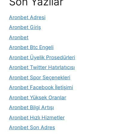
Son Yazılar
Aronbet Adresi
Aronbet Giriş
Aronbet
Aronbet Btc Engeli
Aronbet Üyelik Prosedürleri
Aronbet Twitter Hatırlatıcısı
Aronbet Spor Seçenekleri
Aronbet Facebook İletişimi
Aronbet Yüksek Oranlar
Aronbet Bilgi Artışı
Aronbet Hızlı Hizmetler
Aronbet Son Adres