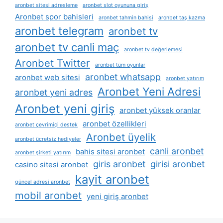
aronbet sitesi adresleme
aronbet slot oyununa giriş
Aronbet spor bahisleri
aronbet tahmin bahisi
aronbet taş kazma
aronbet telegram
aronbet tv
aronbet tv canli maç
aronbet tv değerlemesi
Aronbet Twitter
aronbet tüm oyunlar
aronbet whatsapp
aronbet web sitesi
aronbet yatırım
Aronbet Yeni Adresi
aronbet yeni adres
Aronbet yeni giriş
aronbet yüksek oranlar
aronbet özellikleri
aronbet çevrimiçi destek
Aronbet üyelik
aronbet ücretsiz hediyeler
canli aronbet
bahis sitesi aronbet
aronbet şirketi yatırım
giris aronbet
girisi aronbet
casino sitesi aronbet
kayit aronbet
güncel adresi aronbet
mobil aronbet
yeni giriş aronbet