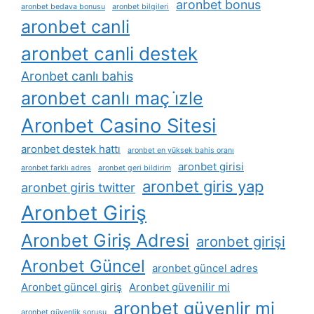
aronbet bonus
aronbet bedava bonusu
aronbet bilgileri
aronbet canli
aronbet canli destek
Aronbet canlı bahis
aronbet canlı maç i̇zle
Aronbet Casino Sitesi
aronbet destek hattı
aronbet en yüksek bahis oranı
aronbet girisi
aronbet farklı adres
aronbet geri bildirim
aronbet giris yap
aronbet giris twitter
Aronbet Giriş
Aronbet Giriş Adresi
aronbet girişi
Aronbet Güncel
aronbet güncel adres
Aronbet güncel giriş
Aronbet güvenilir mi
aronbet güvenlir mi
aronbet güvenlik sorusu