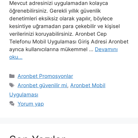
Mevcut adresinizi uygulamadan kolayca
öğrenebilirsiniz. Gerekli yıllık güvenlik
denetimleri eksiksiz olarak yapılır, böylece
kesintiye uğramadan para çekebilir ve kişisel
verilerinizi koruyabilirsiniz. Aronbet Cep
Telefonu Mobil Uygulaması Giriş Adresi Aronbet
ayrıca kullanıcılarına mükemmel …
Devamını
oku…
Kategoriler
Aronbet Promosyonlar
Etiketler
Aronbet güvenilir mi
,
Aronbet Mobil
Uygulaması
Yorum yap