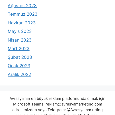
Ağustos 2023
Temmuz 2023
Haziran 2023
Mayıs 2023
Nisan 2023
Mart 2023
Şubat 2023
Ocak 2023
Aralık 2022
Avrasya'nın en büyük reklam platformunda olmak için
Microsoft Teams:
reklam@avrasyamarketing.com
adresimizden veya Telegram: @Avrasyamarketing