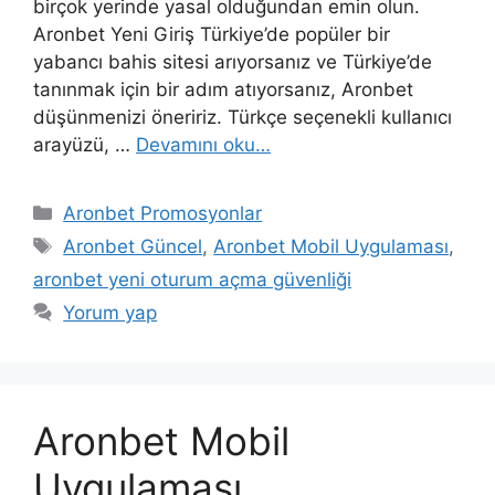
birçok yerinde yasal olduğundan emin olun.
Aronbet Yeni Giriş Türkiye’de popüler bir
yabancı bahis sitesi arıyorsanız ve Türkiye’de
tanınmak için bir adım atıyorsanız, Aronbet
düşünmenizi öneririz. Türkçe seçenekli kullanıcı
arayüzü, …
Devamını oku…
Kategoriler
Aronbet Promosyonlar
Etiketler
Aronbet Güncel
,
Aronbet Mobil Uygulaması
,
aronbet yeni oturum açma güvenliği
Yorum yap
Aronbet Mobil
Uygulaması