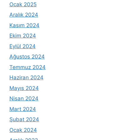
Ocak 2025
Aralık 2024
Kasım 2024
Ekim 2024
Eylül 2024
Ağustos 2024
Temmuz 2024
Haziran 2024
Mayıs 2024
Nisan 2024
Mart 2024
Şubat 2024
Ocak 2024