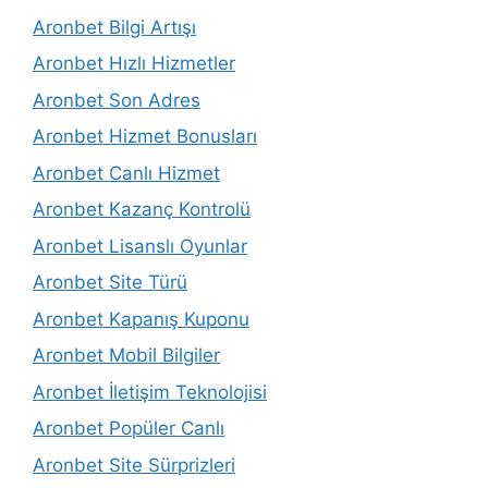
Aronbet Bilgi Artışı
Aronbet Hızlı Hizmetler
Aronbet Son Adres
Aronbet Hizmet Bonusları
Aronbet Canlı Hizmet
Aronbet Kazanç Kontrolü
Aronbet Lisanslı Oyunlar
Aronbet Site Türü
Aronbet Kapanış Kuponu
Aronbet Mobil Bilgiler
Aronbet İletişim Teknolojisi
Aronbet Popüler Canlı
Aronbet Site Sürprizleri