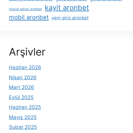
kayit aronbet
güncel adresi aronbet
mobil aronbet
yeni giriş aronbet
Arşivler
Haziran 2026
Nisan 2026
Mart 2026
Eylül 2025
Haziran 2025
Mayıs 2025
Şubat 2025