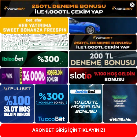
×
ARONBET GİRİŞ İÇİN TIKLAYINIZ!