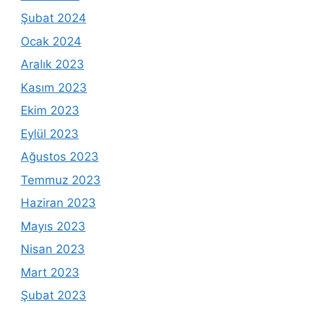
Şubat 2024
Ocak 2024
Aralık 2023
Kasım 2023
Ekim 2023
Eylül 2023
Ağustos 2023
Temmuz 2023
Haziran 2023
Mayıs 2023
Nisan 2023
Mart 2023
Şubat 2023