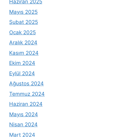
Haziran 2025
Mayıs 2025
Şubat 2025
Ocak 2025
Aralık 2024
Kasım 2024
Ekim 2024
Eylül 2024
Ağustos 2024
Temmuz 2024
Haziran 2024
Mayıs 2024
Nisan 2024
Mart 2024