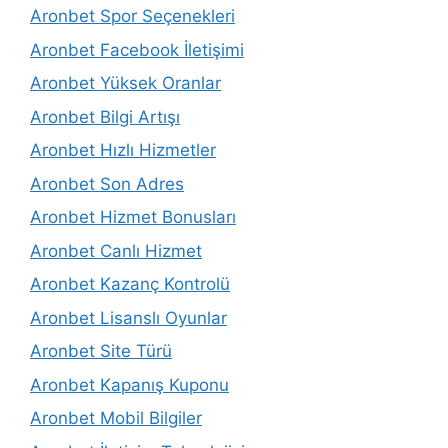
Aronbet Spor Seçenekleri
Aronbet Facebook İletişimi
Aronbet Yüksek Oranlar
Aronbet Bilgi Artışı
Aronbet Hızlı Hizmetler
Aronbet Son Adres
Aronbet Hizmet Bonusları
Aronbet Canlı Hizmet
Aronbet Kazanç Kontrolü
Aronbet Lisanslı Oyunlar
Aronbet Site Türü
Aronbet Kapanış Kuponu
Aronbet Mobil Bilgiler