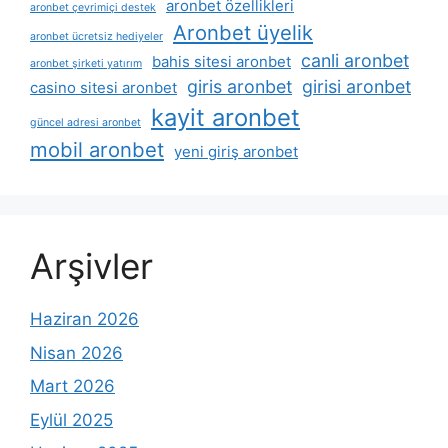
aronbet özellikleri
aronbet çevrimiçi destek
Aronbet üyelik
aronbet ücretsiz hediyeler
canli aronbet
bahis sitesi aronbet
aronbet şirketi yatırım
giris aronbet
girisi aronbet
casino sitesi aronbet
kayit aronbet
güncel adresi aronbet
mobil aronbet
yeni giriş aronbet
Arşivler
Haziran 2026
Nisan 2026
Mart 2026
Eylül 2025