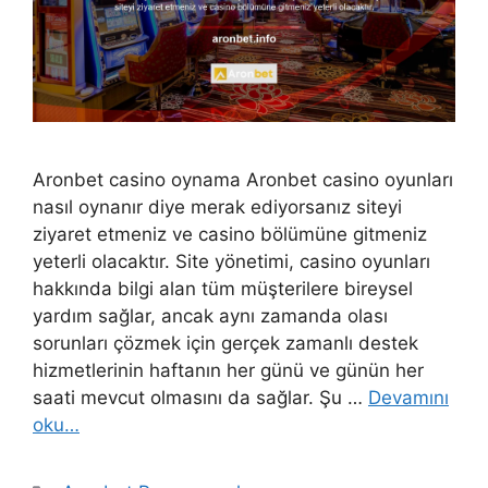
Aronbet casino oynama Aronbet casino oyunları
nasıl oynanır diye merak ediyorsanız siteyi
ziyaret etmeniz ve casino bölümüne gitmeniz
yeterli olacaktır. Site yönetimi, casino oyunları
hakkında bilgi alan tüm müşterilere bireysel
yardım sağlar, ancak aynı zamanda olası
sorunları çözmek için gerçek zamanlı destek
hizmetlerinin haftanın her günü ve günün her
saati mevcut olmasını da sağlar. Şu …
Devamını
oku…