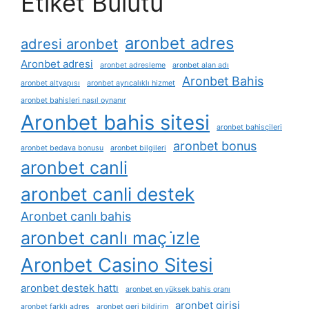
Etiket Bulutu
aronbet adres
adresi aronbet
Aronbet adresi
aronbet adresleme
aronbet alan adı
Aronbet Bahis
aronbet altyapısı
aronbet ayrıcalıklı hizmet
aronbet bahisleri nasıl oynanır
Aronbet bahis sitesi
aronbet bahisçileri
aronbet bonus
aronbet bedava bonusu
aronbet bilgileri
aronbet canli
aronbet canli destek
Aronbet canlı bahis
aronbet canlı maç i̇zle
Aronbet Casino Sitesi
aronbet destek hattı
aronbet en yüksek bahis oranı
aronbet girisi
aronbet farklı adres
aronbet geri bildirim