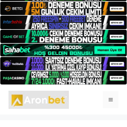
İçeriğe
atla
Menü