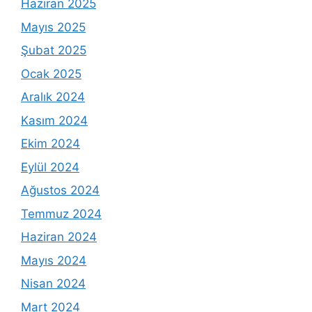
Haziran 2025
Mayıs 2025
Şubat 2025
Ocak 2025
Aralık 2024
Kasım 2024
Ekim 2024
Eylül 2024
Ağustos 2024
Temmuz 2024
Haziran 2024
Mayıs 2024
Nisan 2024
Mart 2024