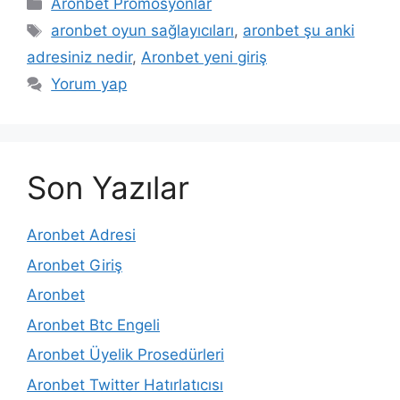
Kategoriler
Aronbet Promosyonlar
Etiketler
aronbet oyun sağlayıcıları
,
aronbet şu anki
adresiniz nedir
,
Aronbet yeni giriş
Yorum yap
Son Yazılar
Aronbet Adresi
Aronbet Giriş
Aronbet
Aronbet Btc Engeli
Aronbet Üyelik Prosedürleri
Aronbet Twitter Hatırlatıcısı