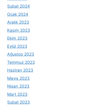
Şubat 2024
Ocak 2024
Aralık 2023
Kasım 2023
Ekim 2023
Eylül 2023
Ağustos 2023
Temmuz 2023
Haziran 2023
Mayıs 2023
Nisan 2023
Mart 2023
Şubat 2023