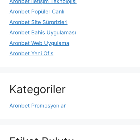
Aronbet İletişim Teknolojisi
Aronbet Popüler Canlı
Aronbet Site Sürprizleri
Aronbet Bahis Uygulaması
Aronbet Web Uygulama
Aronbet Yeni Ofis
Kategoriler
Aronbet Promosyonlar