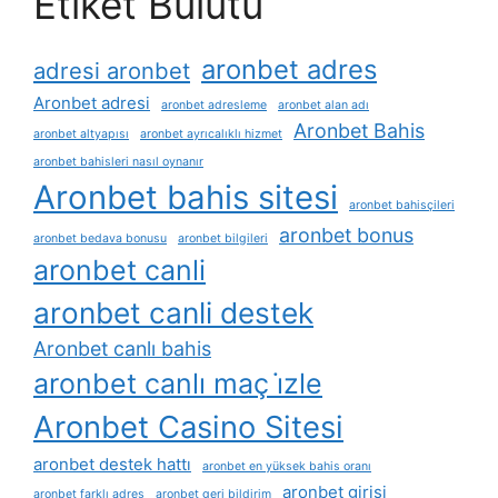
Etiket Bulutu
aronbet adres
adresi aronbet
Aronbet adresi
aronbet adresleme
aronbet alan adı
Aronbet Bahis
aronbet altyapısı
aronbet ayrıcalıklı hizmet
aronbet bahisleri nasıl oynanır
Aronbet bahis sitesi
aronbet bahisçileri
aronbet bonus
aronbet bedava bonusu
aronbet bilgileri
aronbet canli
aronbet canli destek
Aronbet canlı bahis
aronbet canlı maç i̇zle
Aronbet Casino Sitesi
aronbet destek hattı
aronbet en yüksek bahis oranı
aronbet girisi
aronbet farklı adres
aronbet geri bildirim