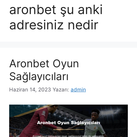
aronbet şu anki
adresiniz nedir
Aronbet Oyun
Sağlayıcıları
Haziran 14, 2023
Yazarı:
admin