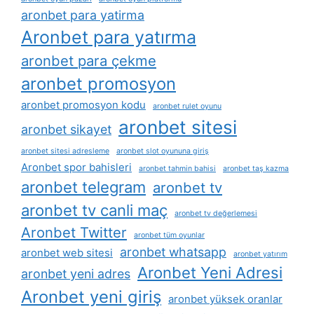
aronbet para yatirma
Aronbet para yatırma
aronbet para çekme
aronbet promosyon
aronbet promosyon kodu
aronbet rulet oyunu
aronbet sitesi
aronbet sikayet
aronbet sitesi adresleme
aronbet slot oyununa giriş
Aronbet spor bahisleri
aronbet tahmin bahisi
aronbet taş kazma
aronbet telegram
aronbet tv
aronbet tv canli maç
aronbet tv değerlemesi
Aronbet Twitter
aronbet tüm oyunlar
aronbet whatsapp
aronbet web sitesi
aronbet yatırım
Aronbet Yeni Adresi
aronbet yeni adres
Aronbet yeni giriş
aronbet yüksek oranlar