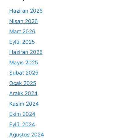
Haziran 2026
Nisan 2026
Mart 2026
Eylül 2025
Haziran 2025
Mayıs 2025
Şubat 2025
Ocak 2025
Aralık 2024
Kasım 2024
Ekim 2024
Eylül 2024
Ağustos 2024