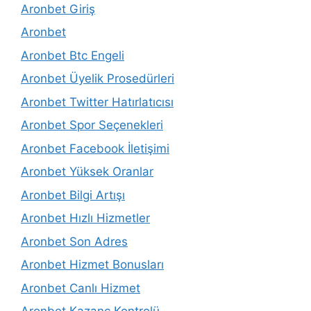
Aronbet Giriş
Aronbet
Aronbet Btc Engeli
Aronbet Üyelik Prosedürleri
Aronbet Twitter Hatırlatıcısı
Aronbet Spor Seçenekleri
Aronbet Facebook İletişimi
Aronbet Yüksek Oranlar
Aronbet Bilgi Artışı
Aronbet Hızlı Hizmetler
Aronbet Son Adres
Aronbet Hizmet Bonusları
Aronbet Canlı Hizmet