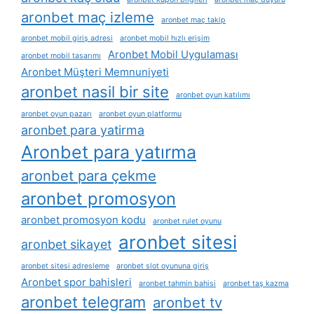
aronbet maç izleme
aronbet maç takip
aronbet mobil giriş adresi
aronbet mobil hızlı erişim
Aronbet Mobil Uygulaması
aronbet mobil tasarımı
Aronbet Müşteri Memnuniyeti
aronbet nasil bir site
aronbet oyun katılımı
aronbet oyun pazarı
aronbet oyun platformu
aronbet para yatirma
Aronbet para yatırma
aronbet para çekme
aronbet promosyon
aronbet promosyon kodu
aronbet rulet oyunu
aronbet sitesi
aronbet sikayet
aronbet sitesi adresleme
aronbet slot oyununa giriş
Aronbet spor bahisleri
aronbet tahmin bahisi
aronbet taş kazma
aronbet telegram
aronbet tv