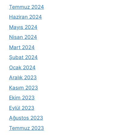
Temmuz 2024
Haziran 2024
Mayıs 2024
Nisan 2024
Mart 2024
Şubat 2024
Ocak 2024
Aralık 2023
Kasım 2023
Ekim 2023
Eylül 2023
Ağustos 2023
Temmuz 2023