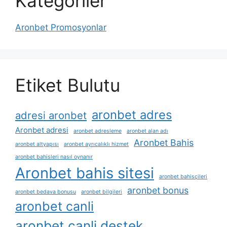
Kategoriler
Aronbet Promosyonlar
Etiket Bulutu
aronbet adres
adresi aronbet
Aronbet adresi
aronbet adresleme
aronbet alan adı
Aronbet Bahis
aronbet altyapısı
aronbet ayrıcalıklı hizmet
aronbet bahisleri nasıl oynanır
Aronbet bahis sitesi
aronbet bahisçileri
aronbet bonus
aronbet bedava bonusu
aronbet bilgileri
aronbet canli
aronbet canli destek