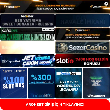
×
ARONBET GİRİŞ İÇİN TIKLAYINIZ!