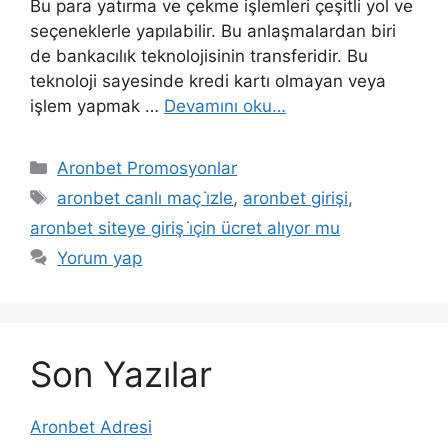
Bu para yatırma ve çekme işlemleri çeşitli yol ve
seçeneklerle yapılabilir. Bu anlaşmalardan biri
de bankacılık teknolojisinin transferidir. Bu
teknoloji sayesinde kredi kartı olmayan veya
işlem yapmak …
Devamını oku…
Kategoriler
Aronbet Promosyonlar
Etiketler
aronbet canlı maç i̇zle
,
aronbet girişi
,
aronbet siteye giriş i̇çin ücret alıyor mu
Yorum yap
Son Yazılar
Aronbet Adresi