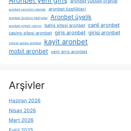
Aronbet yeni giriş
aronbet yüksek oranlar
aronbet özellikleri
aronbet çevrimiçi destek
Aronbet üyelik
aronbet ücretsiz hediyeler
canli aronbet
bahis sitesi aronbet
aronbet şirketi yatırım
giris aronbet
girisi aronbet
casino sitesi aronbet
kayit aronbet
güncel adresi aronbet
mobil aronbet
yeni giriş aronbet
Arşivler
Haziran 2026
Nisan 2026
Mart 2026
Eylül 2025