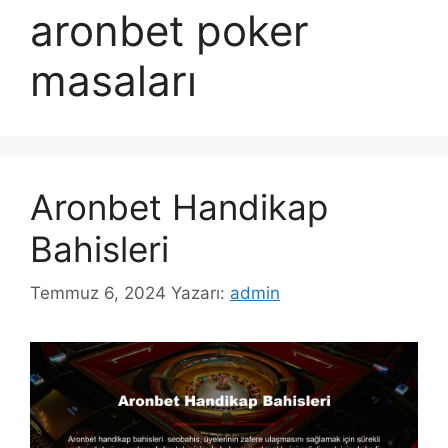
aronbet poker
masaları
Aronbet Handikap
Bahisleri
Temmuz 6, 2024
Yazarı:
admin