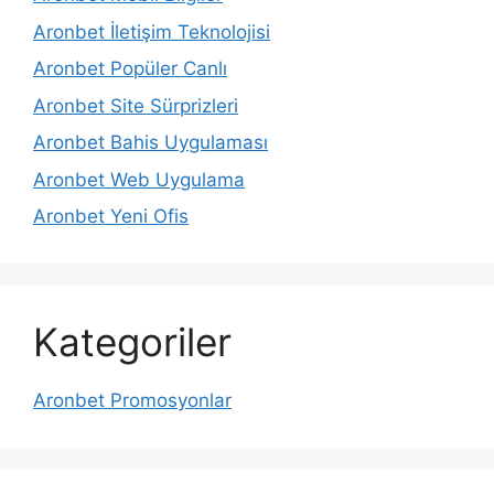
Aronbet İletişim Teknolojisi
Aronbet Popüler Canlı
Aronbet Site Sürprizleri
Aronbet Bahis Uygulaması
Aronbet Web Uygulama
Aronbet Yeni Ofis
Kategoriler
Aronbet Promosyonlar