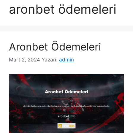
aronbet ödemeleri
Aronbet Ödemeleri
Mart 2, 2024
Yazarı:
admin