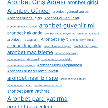
Aronbet Giriş Adresi
aronbet girişi
Aronbet Güncel
aronbet güncel adres
Aronbet güncel giriş
Aronbet güvenilir mi
aronbet güvenlir mi
aronbet güvenlik sorusu
aronbet hakkında
aronbet hesap oluşturma
aronbet hızlı ödül
Aronbet kayıt
aronbet instagram
aronbet kayıt i̇şlemi
aronbet kaç oldu
aronbet kupon bilgileri
aronbet maç duyuru
aronbet maç izleme
aronbet maç takip
aronbet mobil giriş adresi
aronbet mobil hızlı erişim
Aronbet Mobil Uygulaması
aronbet mobil tasarımı
Aronbet Müşteri Memnuniyeti
aronbet nasil bir site
aronbet oyun katılımı
aronbet oyun pazarı
aronbet oyun platformu
aronbet para yatirma
Aronbet para yatırma
aronbet para çekme