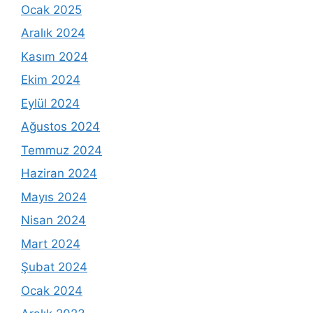
Ocak 2025
Aralık 2024
Kasım 2024
Ekim 2024
Eylül 2024
Ağustos 2024
Temmuz 2024
Haziran 2024
Mayıs 2024
Nisan 2024
Mart 2024
Şubat 2024
Ocak 2024