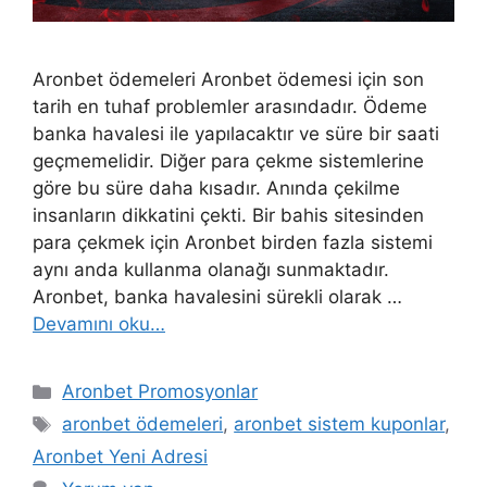
Aronbet ödemeleri Aronbet ödemesi için son
tarih en tuhaf problemler arasındadır. Ödeme
banka havalesi ile yapılacaktır ve süre bir saati
geçmemelidir. Diğer para çekme sistemlerine
göre bu süre daha kısadır. Anında çekilme
insanların dikkatini çekti. Bir bahis sitesinden
para çekmek için Aronbet birden fazla sistemi
aynı anda kullanma olanağı sunmaktadır.
Aronbet, banka havalesini sürekli olarak …
Devamını oku…
Kategoriler
Aronbet Promosyonlar
Etiketler
aronbet ödemeleri
,
aronbet sistem kuponlar
,
Aronbet Yeni Adresi