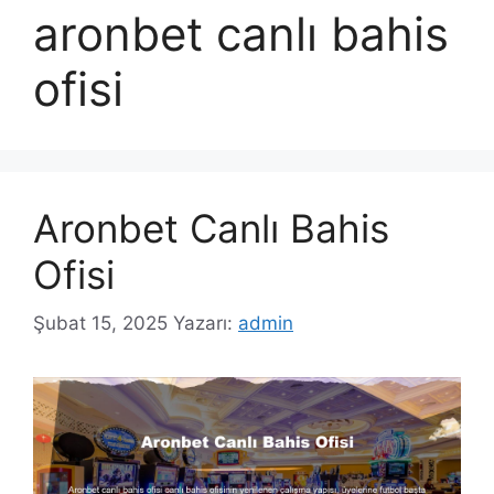
aronbet canlı bahis
ofisi
Aronbet Canlı Bahis
Ofisi
Şubat 15, 2025
Yazarı:
admin