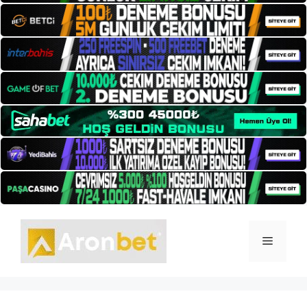
İçeriğe
atla
Menü