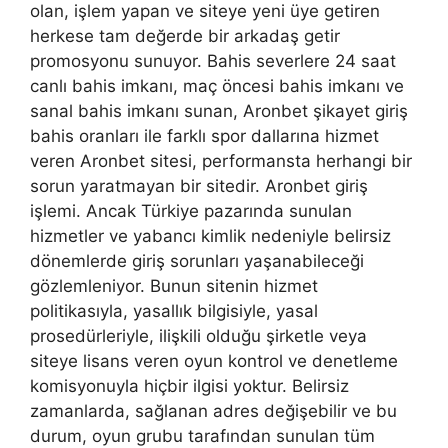
olan, işlem yapan ve siteye yeni üye getiren
herkese tam değerde bir arkadaş getir
promosyonu sunuyor. Bahis severlere 24 saat
canlı bahis imkanı, maç öncesi bahis imkanı ve
sanal bahis imkanı sunan, Aronbet şikayet giriş
bahis oranları ile farklı spor dallarına hizmet
veren Aronbet sitesi, performansta herhangi bir
sorun yaratmayan bir sitedir. Aronbet giriş
işlemi. Ancak Türkiye pazarında sunulan
hizmetler ve yabancı kimlik nedeniyle belirsiz
dönemlerde giriş sorunları yaşanabileceği
gözlemleniyor. Bunun sitenin hizmet
politikasıyla, yasallık bilgisiyle, yasal
prosedürleriyle, ilişkili olduğu şirketle veya
siteye lisans veren oyun kontrol ve denetleme
komisyonuyla hiçbir ilgisi yoktur. Belirsiz
zamanlarda, sağlanan adres değişebilir ve bu
durum, oyun grubu tarafından sunulan tüm