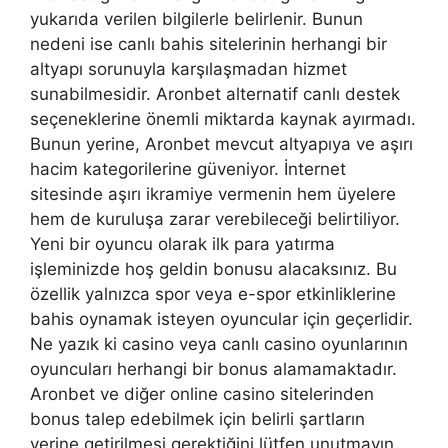
yukarıda verilen bilgilerle belirlenir. Bunun
nedeni ise canlı bahis sitelerinin herhangi bir
altyapı sorunuyla karşılaşmadan hizmet
sunabilmesidir. Aronbet alternatif canlı destek
seçeneklerine önemli miktarda kaynak ayırmadı.
Bunun yerine, Aronbet mevcut altyapıya ve aşırı
hacim kategorilerine güveniyor. İnternet
sitesinde aşırı ikramiye vermenin hem üyelere
hem de kuruluşa zarar verebileceği belirtiliyor.
Yeni bir oyuncu olarak ilk para yatırma
işleminizde hoş geldin bonusu alacaksınız. Bu
özellik yalnızca spor veya e-spor etkinliklerine
bahis oynamak isteyen oyuncular için geçerlidir.
Ne yazık ki casino veya canlı casino oyunlarının
oyuncuları herhangi bir bonus alamamaktadır.
Aronbet ve diğer online casino sitelerinden
bonus talep edebilmek için belirli şartların
yerine getirilmesi gerektiğini lütfen unutmayın.