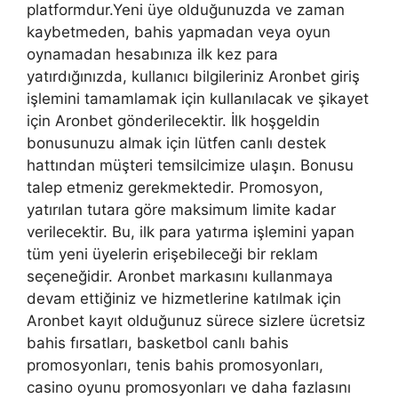
platformdur.Yeni üye olduğunuzda ve zaman
kaybetmeden, bahis yapmadan veya oyun
oynamadan hesabınıza ilk kez para
yatırdığınızda, kullanıcı bilgileriniz Aronbet giriş
işlemini tamamlamak için kullanılacak ve şikayet
için Aronbet gönderilecektir. İlk hoşgeldin
bonusunuzu almak için lütfen canlı destek
hattından müşteri temsilcimize ulaşın. Bonusu
talep etmeniz gerekmektedir. Promosyon,
yatırılan tutara göre maksimum limite kadar
verilecektir. Bu, ilk para yatırma işlemini yapan
tüm yeni üyelerin erişebileceği bir reklam
seçeneğidir. Aronbet markasını kullanmaya
devam ettiğiniz ve hizmetlerine katılmak için
Aronbet kayıt olduğunuz sürece sizlere ücretsiz
bahis fırsatları, basketbol canlı bahis
promosyonları, tenis bahis promosyonları,
casino oyunu promosyonları ve daha fazlasını