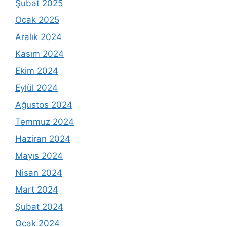
Şubat 2025
Ocak 2025
Aralık 2024
Kasım 2024
Ekim 2024
Eylül 2024
Ağustos 2024
Temmuz 2024
Haziran 2024
Mayıs 2024
Nisan 2024
Mart 2024
Şubat 2024
Ocak 2024