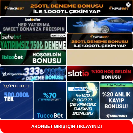
×
ARONBET GİRİŞ İÇİN TIKLAYINIZ!