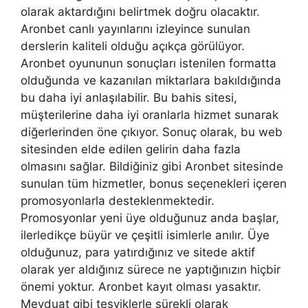
olarak aktardığını belirtmek doğru olacaktır.
Aronbet canlı yayınlarını izleyince sunulan
derslerin kaliteli olduğu açıkça görülüyor.
Aronbet oyununun sonuçları istenilen formatta
olduğunda ve kazanılan miktarlara bakıldığında
bu daha iyi anlaşılabilir. Bu bahis sitesi,
müşterilerine daha iyi oranlarla hizmet sunarak
diğerlerinden öne çıkıyor. Sonuç olarak, bu web
sitesinden elde edilen gelirin daha fazla
olmasını sağlar. Bildiğiniz gibi Aronbet sitesinde
sunulan tüm hizmetler, bonus seçenekleri içeren
promosyonlarla desteklenmektedir.
Promosyonlar yeni üye olduğunuz anda başlar,
ilerledikçe büyür ve çeşitli isimlerle anılır. Üye
olduğunuz, para yatırdığınız ve sitede aktif
olarak yer aldığınız sürece ne yaptığınızın hiçbir
önemi yoktur. Aronbet kayıt olması yasaktır.
Mevduat gibi teşviklerle sürekli olarak