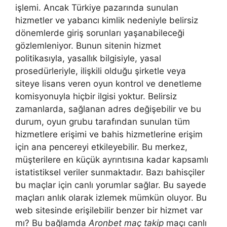
işlemi. Ancak Türkiye pazarında sunulan
hizmetler ve yabancı kimlik nedeniyle belirsiz
dönemlerde giriş sorunları yaşanabileceği
gözlemleniyor. Bunun sitenin hizmet
politikasıyla, yasallık bilgisiyle, yasal
prosedürleriyle, ilişkili olduğu şirketle veya
siteye lisans veren oyun kontrol ve denetleme
komisyonuyla hiçbir ilgisi yoktur. Belirsiz
zamanlarda, sağlanan adres değişebilir ve bu
durum, oyun grubu tarafından sunulan tüm
hizmetlere erişimi ve bahis hizmetlerine erişim
için ana pencereyi etkileyebilir. Bu merkez,
müşterilere en küçük ayrıntısına kadar kapsamlı
istatistiksel veriler sunmaktadır. Bazı bahisçiler
bu maçlar için canlı yorumlar sağlar. Bu sayede
maçları anlık olarak izlemek mümkün oluyor. Bu
web sitesinde erişilebilir benzer bir hizmet var
mı? Bu bağlamda
Aronbet maç takip
maçı canlı