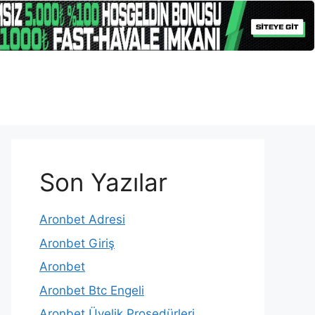
Son Yazılar
Aronbet Adresi
Aronbet Giriş
Aronbet
Aronbet Btc Engeli
Aronbet Üyelik Prosedürleri