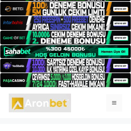
İçeriğe
atla
Menü