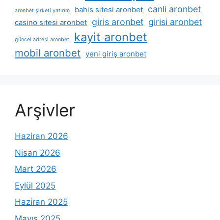
canli aronbet
bahis sitesi aronbet
aronbet şirketi yatırım
giris aronbet
girisi aronbet
casino sitesi aronbet
kayit aronbet
güncel adresi aronbet
mobil aronbet
yeni giriş aronbet
Arşivler
Haziran 2026
Nisan 2026
Mart 2026
Eylül 2025
Haziran 2025
Mayıs 2025