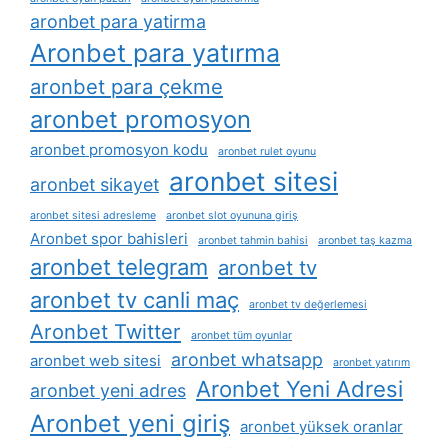
aronbet para yatirma
Aronbet para yatırma
aronbet para çekme
aronbet promosyon
aronbet promosyon kodu
aronbet rulet oyunu
aronbet sitesi
aronbet sikayet
aronbet sitesi adresleme
aronbet slot oyununa giriş
Aronbet spor bahisleri
aronbet tahmin bahisi
aronbet taş kazma
aronbet telegram
aronbet tv
aronbet tv canli maç
aronbet tv değerlemesi
Aronbet Twitter
aronbet tüm oyunlar
aronbet whatsapp
aronbet web sitesi
aronbet yatırım
Aronbet Yeni Adresi
aronbet yeni adres
Aronbet yeni giriş
aronbet yüksek oranlar