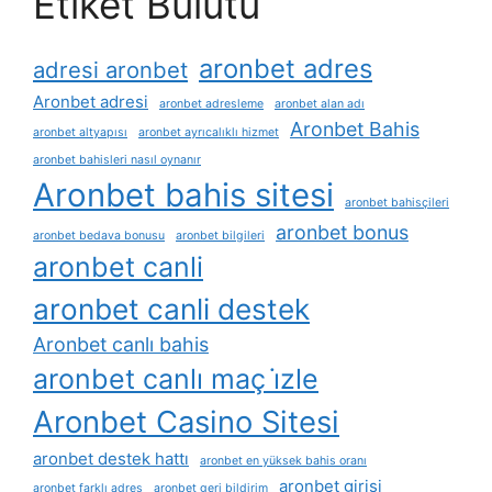
Etiket Bulutu
aronbet adres
adresi aronbet
Aronbet adresi
aronbet adresleme
aronbet alan adı
Aronbet Bahis
aronbet altyapısı
aronbet ayrıcalıklı hizmet
aronbet bahisleri nasıl oynanır
Aronbet bahis sitesi
aronbet bahisçileri
aronbet bonus
aronbet bedava bonusu
aronbet bilgileri
aronbet canli
aronbet canli destek
Aronbet canlı bahis
aronbet canlı maç i̇zle
Aronbet Casino Sitesi
aronbet destek hattı
aronbet en yüksek bahis oranı
aronbet girisi
aronbet farklı adres
aronbet geri bildirim