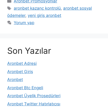
Kategoriler
Aronbet Promosyonlar
Etiketler
aronbet kazanç kontrolü
,
aronbet sosyal
ödemeler
,
yeni giriş aronbet
Yorum yap
Son Yazılar
Aronbet Adresi
Aronbet Giriş
Aronbet
Aronbet Btc Engeli
Aronbet Üyelik Prosedürleri
Aronbet Twitter Hatırlatıcısı