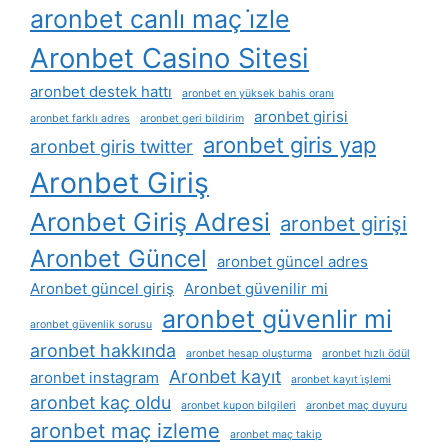
aronbet canlı maç i̇zle
Aronbet Casino Sitesi
aronbet destek hattı
aronbet en yüksek bahis oranı
aronbet girisi
aronbet farklı adres
aronbet geri bildirim
aronbet giris yap
aronbet giris twitter
Aronbet Giriş
Aronbet Giriş Adresi
aronbet girişi
Aronbet Güncel
aronbet güncel adres
Aronbet güncel giriş
Aronbet güvenilir mi
aronbet güvenlir mi
aronbet güvenlik sorusu
aronbet hakkında
aronbet hesap oluşturma
aronbet hızlı ödül
Aronbet kayıt
aronbet instagram
aronbet kayıt i̇şlemi
aronbet kaç oldu
aronbet kupon bilgileri
aronbet maç duyuru
aronbet maç izleme
aronbet maç takip