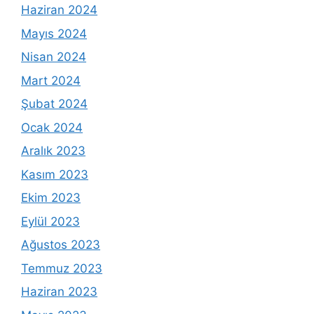
Haziran 2024
Mayıs 2024
Nisan 2024
Mart 2024
Şubat 2024
Ocak 2024
Aralık 2023
Kasım 2023
Ekim 2023
Eylül 2023
Ağustos 2023
Temmuz 2023
Haziran 2023