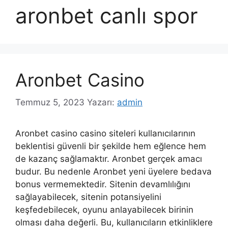
aronbet canlı spor
Aronbet Casino
Temmuz 5, 2023
Yazarı:
admin
Aronbet casino casino siteleri kullanıcılarının
beklentisi güvenli bir şekilde hem eğlence hem
de kazanç sağlamaktır. Aronbet gerçek amacı
budur. Bu nedenle Aronbet yeni üyelere bedava
bonus vermemektedir. Sitenin devamlılığını
sağlayabilecek, sitenin potansiyelini
keşfedebilecek, oyunu anlayabilecek birinin
olması daha değerli. Bu, kullanıcıların etkinliklere