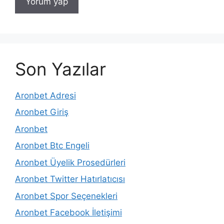
Son Yazılar
Aronbet Adresi
Aronbet Giriş
Aronbet
Aronbet Btc Engeli
Aronbet Üyelik Prosedürleri
Aronbet Twitter Hatırlatıcısı
Aronbet Spor Seçenekleri
Aronbet Facebook İletişimi