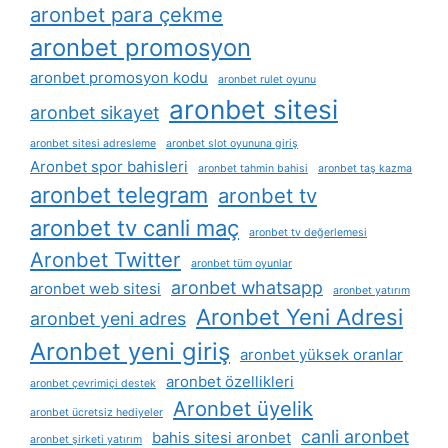
aronbet para çekme
aronbet promosyon
aronbet promosyon kodu
aronbet rulet oyunu
aronbet sitesi
aronbet sikayet
aronbet sitesi adresleme
aronbet slot oyununa giriş
Aronbet spor bahisleri
aronbet tahmin bahisi
aronbet taş kazma
aronbet telegram
aronbet tv
aronbet tv canli maç
aronbet tv değerlemesi
Aronbet Twitter
aronbet tüm oyunlar
aronbet whatsapp
aronbet web sitesi
aronbet yatırım
Aronbet Yeni Adresi
aronbet yeni adres
Aronbet yeni giriş
aronbet yüksek oranlar
aronbet özellikleri
aronbet çevrimiçi destek
Aronbet üyelik
aronbet ücretsiz hediyeler
canli aronbet
bahis sitesi aronbet
aronbet şirketi yatırım