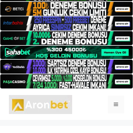
İçeriğe
atla
Menü