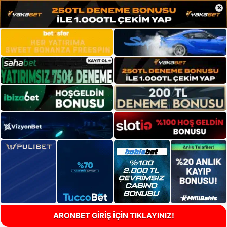
×
ARONBET GİRİŞ İÇİN TIKLAYINIZ!