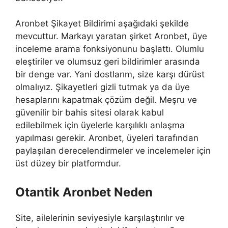
Aronbet Şikayet Bildirimi aşağıdaki şekilde
mevcuttur. Markayı yaratan şirket Aronbet, üye
inceleme arama fonksiyonunu başlattı. Olumlu
eleştiriler ve olumsuz geri bildirimler arasında
bir denge var. Yani dostlarım, size karşı dürüst
olmalıyız. Şikayetleri gizli tutmak ya da üye
hesaplarını kapatmak çözüm değil. Meşru ve
güvenilir bir bahis sitesi olarak kabul
edilebilmek için üyelerle karşılıklı anlaşma
yapılması gerekir. Aronbet, üyeleri tarafından
paylaşılan derecelendirmeler ve incelemeler için
üst düzey bir platformdur.
Otantik Aronbet Neden
Site, ailelerinin seviyesiyle karşılaştırılır ve