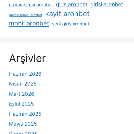
giris aronbet
girisi aronbet
casino sitesi aronbet
kayit aronbet
güncel adresi aronbet
mobil aronbet
yeni giriş aronbet
Arşivler
Haziran 2026
Nisan 2026
Mart 2026
Eylül 2025
Haziran 2025
Mayıs 2025
Şubat 2025