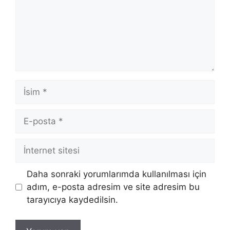
İsim
E-
posta
İnternet
sitesi
Daha sonraki yorumlarımda kullanılması için
adım, e-posta adresim ve site adresim bu
tarayıcıya kaydedilsin.