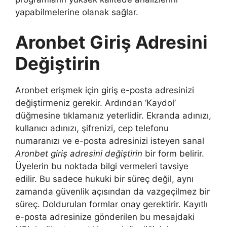
yapabilmelerine olanak sağlar.
Aronbet Giriş Adresini
Değiştirin
Aronbet erişmek için giriş e-posta adresinizi
değiştirmeniz gerekir. Ardından ‘Kaydol’
düğmesine tıklamanız yeterlidir. Ekranda adınızı,
kullanıcı adınızı, şifrenizi, cep telefonu
numaranızı ve e-posta adresinizi isteyen sanal
Aronbet giriş adresini değiştirin
bir form belirir.
Üyelerin bu noktada bilgi vermeleri tavsiye
edilir. Bu sadece hukuki bir süreç değil, aynı
zamanda güvenlik açısından da vazgeçilmez bir
süreç. Doldurulan formlar onay gerektirir. Kayıtlı
e-posta adresinize gönderilen bu mesajdaki