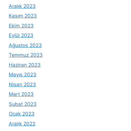
Aralık 2023
Kasım 2023
Ekim 2023
Eylül 2023
Ağustos 2023
Temmuz 2023
Haziran 2023
Mayıs 2023
Nisan 2023
Mart 2023
Şubat 2023
Ocak 2023
Aralık 2022