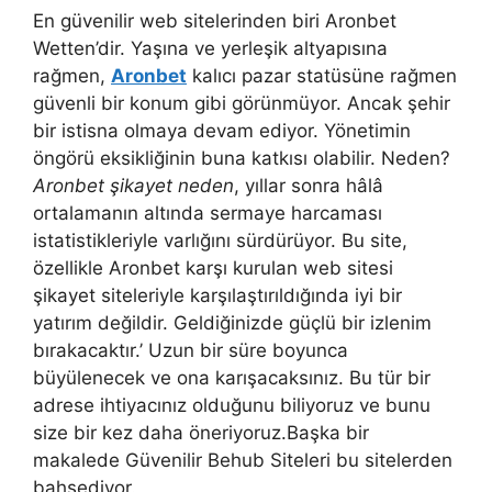
En güvenilir web sitelerinden biri Aronbet
Wetten’dir. Yaşına ve yerleşik altyapısına
rağmen,
Aronbet
kalıcı pazar statüsüne rağmen
güvenli bir konum gibi görünmüyor. Ancak şehir
bir istisna olmaya devam ediyor. Yönetimin
öngörü eksikliğinin buna katkısı olabilir. Neden?
Aronbet şikayet neden
, yıllar sonra hâlâ
ortalamanın altında sermaye harcaması
istatistikleriyle varlığını sürdürüyor. Bu site,
özellikle Aronbet karşı kurulan web sitesi
şikayet siteleriyle karşılaştırıldığında iyi bir
yatırım değildir. Geldiğinizde güçlü bir izlenim
bırakacaktır.’ Uzun bir süre boyunca
büyülenecek ve ona karışacaksınız. Bu tür bir
adrese ihtiyacınız olduğunu biliyoruz ve bunu
size bir kez daha öneriyoruz.Başka bir
makalede Güvenilir Behub Siteleri bu sitelerden
bahsediyor.