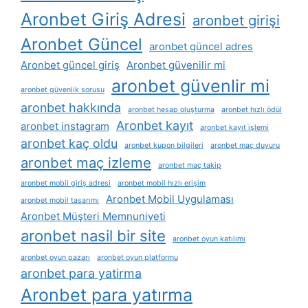
Aronbet Giriş Adresi
aronbet girişi
Aronbet Güncel
aronbet güncel adres
Aronbet güncel giriş
Aronbet güvenilir mi
aronbet güvenlir mi
aronbet güvenlik sorusu
aronbet hakkında
aronbet hesap oluşturma
aronbet hızlı ödül
Aronbet kayıt
aronbet instagram
aronbet kayıt i̇şlemi
aronbet kaç oldu
aronbet kupon bilgileri
aronbet maç duyuru
aronbet maç izleme
aronbet maç takip
aronbet mobil giriş adresi
aronbet mobil hızlı erişim
Aronbet Mobil Uygulaması
aronbet mobil tasarımı
Aronbet Müşteri Memnuniyeti
aronbet nasil bir site
aronbet oyun katılımı
aronbet oyun pazarı
aronbet oyun platformu
aronbet para yatirma
Aronbet para yatırma