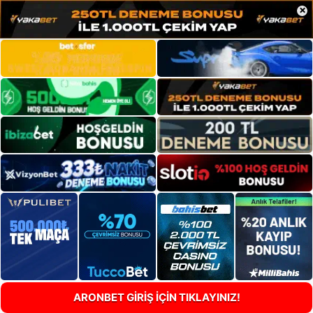
×
ARONBET GİRİŞ İÇİN TIKLAYINIZ!