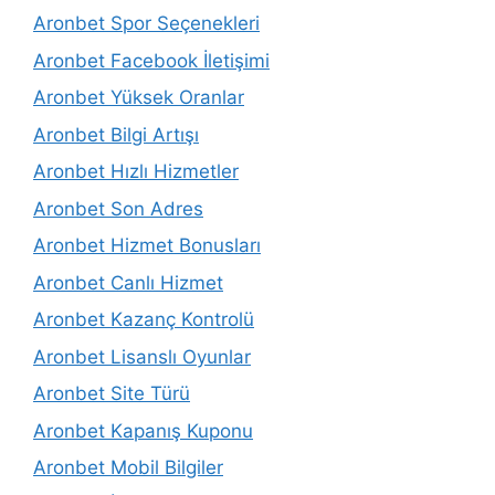
Aronbet Spor Seçenekleri
Aronbet Facebook İletişimi
Aronbet Yüksek Oranlar
Aronbet Bilgi Artışı
Aronbet Hızlı Hizmetler
Aronbet Son Adres
Aronbet Hizmet Bonusları
Aronbet Canlı Hizmet
Aronbet Kazanç Kontrolü
Aronbet Lisanslı Oyunlar
Aronbet Site Türü
Aronbet Kapanış Kuponu
Aronbet Mobil Bilgiler