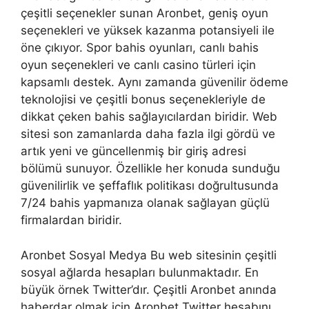
çeşitli seçenekler sunan Aronbet, geniş oyun
seçenekleri ve yüksek kazanma potansiyeli ile
öne çıkıyor. Spor bahis oyunları, canlı bahis
oyun seçenekleri ve canlı casino türleri için
kapsamlı destek. Aynı zamanda güvenilir ödeme
teknolojisi ve çeşitli bonus seçenekleriyle de
dikkat çeken bahis sağlayıcılardan biridir. Web
sitesi son zamanlarda daha fazla ilgi gördü ve
artık yeni ve güncellenmiş bir giriş adresi
bölümü sunuyor. Özellikle her konuda sunduğu
güvenilirlik ve şeffaflık politikası doğrultusunda
7/24 bahis yapmanıza olanak sağlayan güçlü
firmalardan biridir.
Aronbet Sosyal Medya Bu web sitesinin çeşitli
sosyal ağlarda hesapları bulunmaktadır. En
büyük örnek Twitter’dır. Çeşitli Aronbet anında
haberdar olmak için Aronbet Twitter hesabını