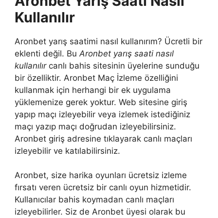
Aronbet Yarış Saati Nasıl
Kullanılır
Aronbet yarış saatimi nasıl kullanırım? Ücretli bir
eklenti değil. Bu
Aronbet yarış saati nasıl
kullanılır
canlı bahis sitesinin üyelerine sunduğu
bir özelliktir. Aronbet Maç İzleme özelliğini
kullanmak için herhangi bir ek uygulama
yüklemenize gerek yoktur. Web sitesine giriş
yapıp maçı izleyebilir veya izlemek istediğiniz
maçı yazıp maçı doğrudan izleyebilirsiniz.
Aronbet giriş adresine tıklayarak canlı maçları
izleyebilir ve katılabilirsiniz.
Aronbet, size harika oyunları ücretsiz izleme
fırsatı veren ücretsiz bir canlı oyun hizmetidir.
Kullanıcılar bahis koymadan canlı maçları
izleyebilirler. Siz de Aronbet üyesi olarak bu